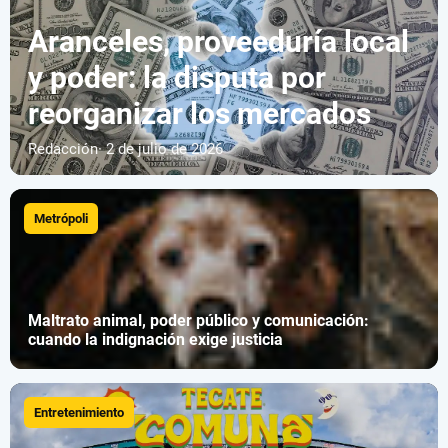
Aranceles, proveeduría local
y poder: la disputa por
reorganizar los mercados
Redacción
· 2 de julio de 2026
Metrópoli
Maltrato animal, poder público y comunicación:
cuando la indignación exige justicia
Entretenimiento