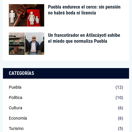
Puebla endurece el cerco: sin pensión
no habrá boda ni licencia
Un francotirador en Atlixcáyotl exhibe
el miedo que normaliza Puebla
CATEGORÍAS
Puebla
(12)
Política
(10)
Cultura
(6)
Economía
(6)
Turismo
(5)