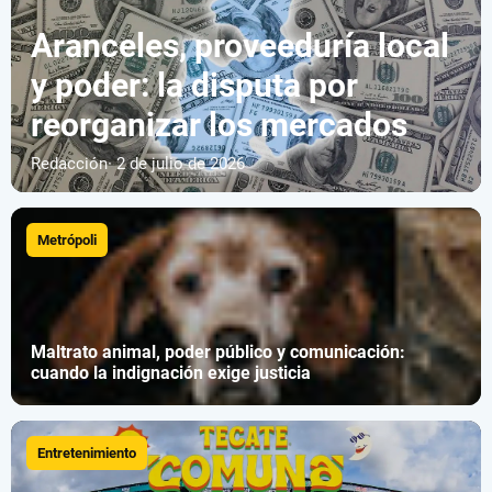
Aranceles, proveeduría local
y poder: la disputa por
reorganizar los mercados
Redacción
· 2 de julio de 2026
Metrópoli
Maltrato animal, poder público y comunicación:
cuando la indignación exige justicia
Entretenimiento