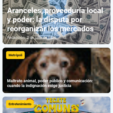
Aranceles, proveeduría local
y poder: la disputa por
reorganizar los mercados
Redacción
· 2 de julio de 2026
Metrópoli
Maltrato animal, poder público y comunicación:
cuando la indignación exige justicia
Entretenimiento