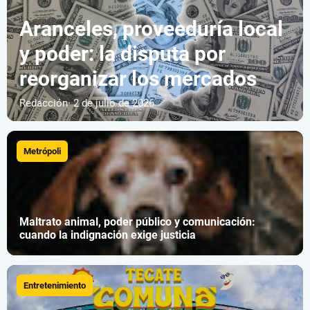
Aranceles, proveeduría local
y poder: la disputa por
reorganizar los mercados
Redacción
· 2 de julio de 2026
Metrópoli
Maltrato animal, poder público y comunicación:
cuando la indignación exige justicia
Entretenimiento