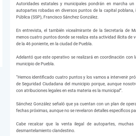
Autoridades estatales y municipales pondrán en marcha un o
autopartes robadas en diversos puntos de la capital poblana, i
Pública (SSP), Francisco Sánchez González.
En entrevista, el también vicealmirante de la Secretaría de Ma
menos cuatro puntos donde se realiza esta actividad ilícita de 
de la 46 poniente, en la ciudad de Puebla.
Adelantó que este operativo se realizará en coordinación con 
municipio de Puebla.
“Hemos identificado cuatro puntos y los vamos a intervenir pr
de Seguridad Ciudadana del municipio porque, aunque nosotro
con atribuciones legales en esta materia es la municipal”.
Sánchez González señaló que ya cuentan con un plan de opera
fechas próximas, aunque no se revelaron detalles específicos par
Cabe recalcar que la venta ilegal de autopartes, muchas
desmantelamiento clandestino.