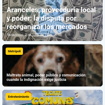
Aranceles, proveeduría local
y poder: la disputa por
reorganizar los mercados
Redacción
· 2 de julio de 2026
Metrópoli
Maltrato animal, poder público y comunicación:
cuando la indignación exige justicia
Entretenimiento